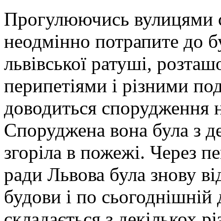
Прогулюючись вулицями с
неодмінно потрапите до бу
львівської ратуші, розташ
перипетіями і різними под
доводиться спорудження н
Споруджена вона була з де
згоріла в пожежі. Через п
ради Львова була знову в
будови і по сьогоднішній 
складається з декількох р