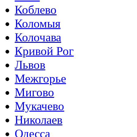
Коблево
Коломыя
Колочава
Кривой Рог
Львов
Межгорье
Мигово
Мукачево
Николаев
Одесса