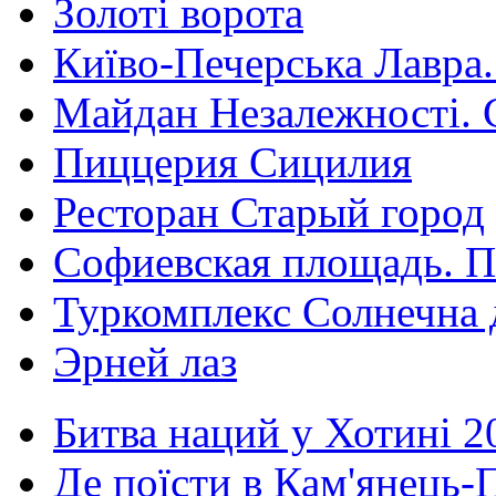
Золоті ворота
Київо-Печерська Лавра.
Майдан Незалежності. 
Пиццерия Сицилия
Ресторан Старый город
Софиевская площадь. П
Туркомплекс Солнечна 
Эрней лаз
Битва наций у Хотині 2
Де поїсти в Кам'янець-