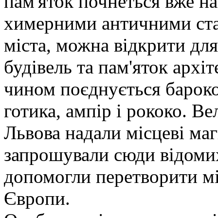
пам'яток почнеться вже на
химерними античними ста
міста, можна відкрити дл
будівель та пам'яток архі
чином поєднується бароков
готика, ампір і рококо. В
Львова надали місцеві маг
запрошували сюди відомих 
допомогли перетворити мі
Європи.