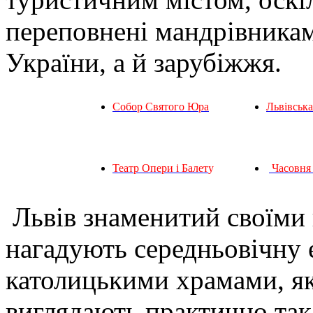
переповнені мандрівникам
України, а й зарубіжжя.
С
обор Святого Юра
Львівська
Театр Опери і Балет
у
Часовня 
Львів знаменитий своїми
нагадують середньовічну
католицькими храмами, як
виглядають практично так с