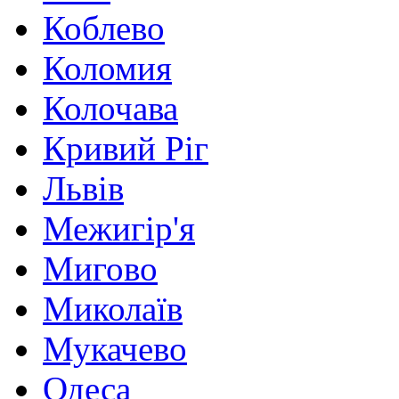
Коблево
Коломия
Колочава
Кривий Ріг
Львів
Межигір'я
Мигово
Миколаїв
Мукачево
Одеса