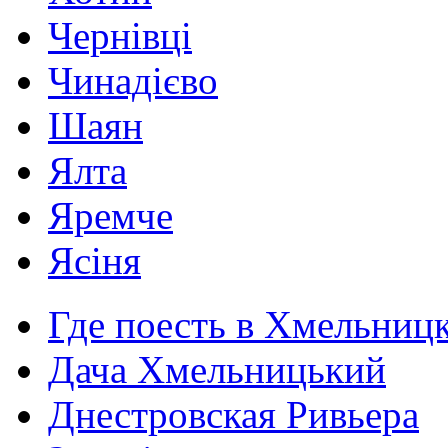
Чернівці
Чинадієво
Шаян
Ялта
Яремче
Ясіня
Где поесть в Хмельниц
Дача Хмельницький
Днестровская Ривьера