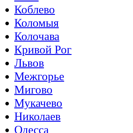
Коблево
Коломыя
Колочава
Кривой Рог
Львов
Межгорье
Мигово
Мукачево
Николаев
Одесса