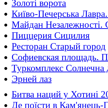
Золоті ворота
Київо-Печерська Лавра.
Майдан Незалежності. 
Пиццерия Сицилия
Ресторан Старый город
Софиевская площадь. П
Туркомплекс Солнечна 
Эрней лаз
Битва наций у Хотині 2
Де поїсти в Кам'янець-