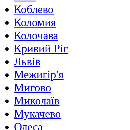
Коблево
Коломия
Колочава
Кривий Ріг
Львів
Межигір'я
Мигово
Миколаїв
Мукачево
Одеса