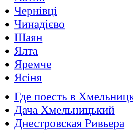
Чернівці
Чинадієво
Шаян
Ялта
Яремче
Ясіня
Где поесть в Хмельниц
Дача Хмельницький
Днестровская Ривьера