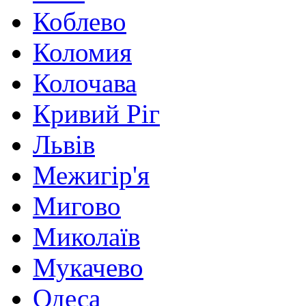
Коблево
Коломия
Колочава
Кривий Ріг
Львів
Межигір'я
Мигово
Миколаїв
Мукачево
Одеса