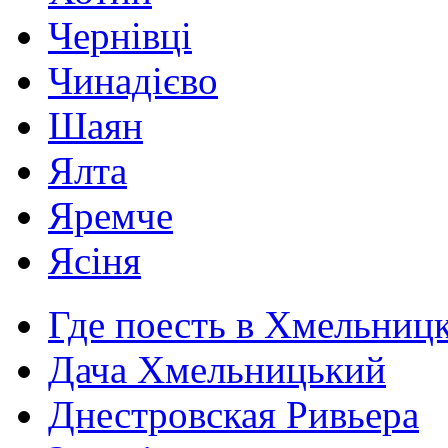
Чернівці
Чинадієво
Шаян
Ялта
Яремче
Ясіня
Где поесть в Хмельниц
Дача Хмельницький
Днестровская Ривьера