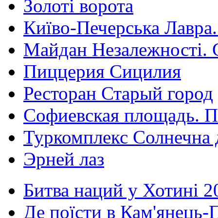
Золоті ворота
Київо-Печерська Лавра.
Майдан Незалежності. 
Пиццерия Сицилия
Ресторан Старый город
Софиевская площадь. П
Туркомплекс Солнечна 
Эрней лаз
Битва наций у Хотині 2
Де поїсти в Кам'янець-