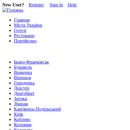
New User?
Register
Sign In
Help
Главная
Міста України
Готелі
Ресторани
Портфолио
Івано-Франківськ
Буковель
Виженка
Вінниця
Городенка
Дністер
Драгобрат
Затока
Збараж
Кам'янець-Подільський
Київ
Коблево
Коломия
Колочава