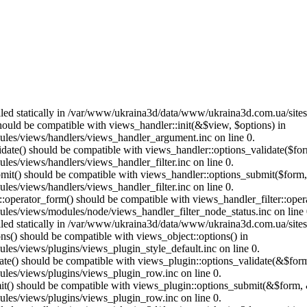
called statically in /var/www/ukraina3d/data/www/ukraina3d.com.ua/site
should be compatible with views_handler::init(&$view, $options) in
les/views/handlers/views_handler_argument.inc on line 0.
alidate() should be compatible with views_handler::options_validate($fo
es/views/handlers/views_handler_filter.inc on line 0.
ubmit() should be compatible with views_handler::options_submit($form
es/views/handlers/views_handler_filter.inc on line 0.
us::operator_form() should be compatible with views_handler_filter::op
es/views/modules/node/views_handler_filter_node_status.inc on line 
called statically in /var/www/ukraina3d/data/www/ukraina3d.com.ua/site
ons() should be compatible with views_object::options() in
es/views/plugins/views_plugin_style_default.inc on line 0.
date() should be compatible with views_plugin::options_validate(&$for
les/views/plugins/views_plugin_row.inc on line 0.
mit() should be compatible with views_plugin::options_submit(&$form, 
les/views/plugins/views_plugin_row.inc on line 0.