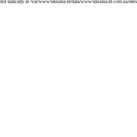
called statically in /var/www/ukraina3d/data/www/ukraina3d.com.ua/site