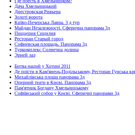
Где поесть в Хмельницком?
Дача Хмельницький
Днестровская Ривьера
Золоті ворота
Київо-Печерська Лавра. 3 д тур
Майдан Незалежності. Сферична панорама 3д
Пиццерия Сицилия
Ресторан Старый город
Софиевская площадь. Панорама 3д
Туркомплекс Солнечна долина
Эрней лаз
Битва наций у Хотині 2011
Де поїсти в Кам'янець-Подільському, Ресторан Гунська к
Михайлівська площа панорама 3д
Оперний театр в Києві. Панорама 3д
Пам'ятник Богдану Хмельницькому
Софіївський собор у Києві. Сферичні панорами 3д