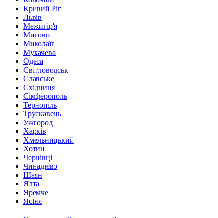
Кривий Ріг
Львів
Межигір'я
Мигово
Миколаїв
Мукачево
Одеса
Світловодськ
Славське
Східниця
Сімферополь
Тернопіль
Трускавець
Ужгород
Харків
Хмельницький
Хотин
Чернівці
Чинадієво
Шаян
Ялта
Яремче
Ясіня