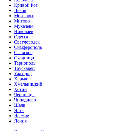
Кривой Рог
Львов
Межгорье
Мигово
Мукачево
Николаев
Одесса
Светловодск
Симферополь
Славское
Сходница
Тернополь
Трускавец
Ужгород
Харьков
Хмельницкий
Хотин
Черновцы
Чинадиево
Шаян
Ялта
Яремче
Ясиня