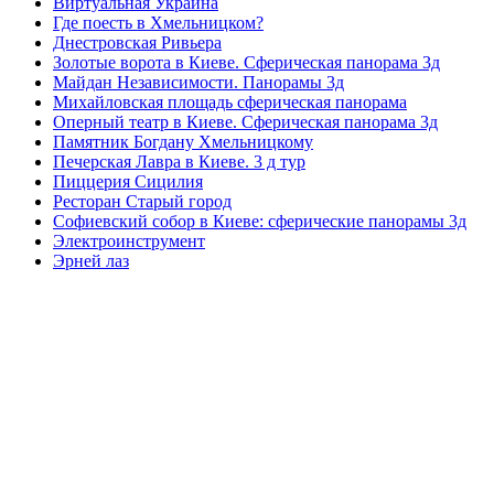
Виртуальная Украина
Где поесть в Хмельницком?
Днестровская Ривьера
Золотые ворота в Киеве. Сферическая панорама 3д
Майдан Независимости. Панорамы 3д
Михайловская площадь сферическая панорама
Оперный театр в Киеве. Сферическая панорама 3д
Памятник Богдану Хмельницкому
Печерская Лавра в Киеве. 3 д тур
Пиццерия Сицилия
Ресторан Старый город
Софиевский собор в Киеве: сферические панорамы 3д
Электроинструмент
Эрней лаз