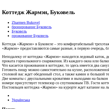
Коттедж Жармэн, Буковель
Zharmen Bukovel
бронирование Буковель
Буковель
проживание Буковель
Коттедж «Жармэн» в Буковеле – это комфортабельный трехэтаж
«Жармэн» предоставляются самые разные, в первую очередь, б
Неподалеку от коттеджа «Жармэн» находится ледовый каток, де
проката горнолыжного снаряжения. Из каждого окна или балк
Что касается проживания в коттедже, то здесь имеется два сан
Готовить пищу можно самостоятельно на кухне, расположенной 
столовой вас ждет обеденный стол, а также камин и большой т
Две комнаты с двуспальными кроватями и выходами на балкон 
номере присутствует телевизор со спутниковым ТВ. Гости котт
Постояльцев коттеджа «Жармэн» на курорте ждет катание на лы
Українська