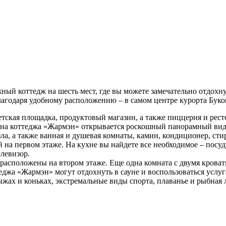
ный коттедж на шесть мест, где вы можете замечательно отдохну
лагодаря удобному расположению – в самом центре курорта Буко
тская площадка, продуктовый магазин, а также пиццерия и рест
она коттеджа «Жармэн» открывается роскошный панорамный вид 
узла, а также ванная и душевая комнаты, камин, кондиционер, ст
на первом этаже. На кухне вы найдете все необходимое – посуду
елевизор.
расположены на втором этаже. Еще одна комната с двумя кроват
еджа «Жармэн» могут отдохнуть в сауне и воспользоваться услу
жах и коньках, экстремальные виды спорта, плаванье и рыбная л