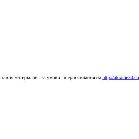
стання матеріалов - за умови гіперпосилання на
http://ukraine3d.c