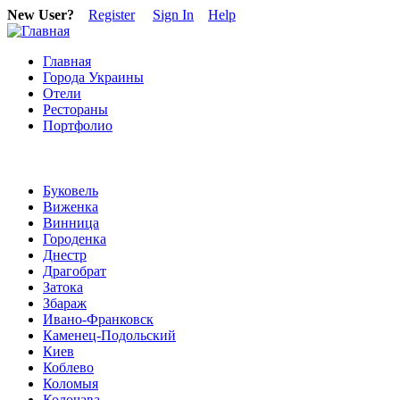
New User?
Register
Sign In
Help
Главная
Города Украины
Отели
Рестораны
Портфолио
Буковель
Виженка
Винница
Городенка
Днестр
Драгобрат
Затока
Збараж
Ивано-Франковск
Каменец-Подольский
Киев
Коблево
Коломыя
Колочава