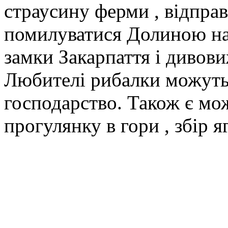
страусину ферми , відправ
помилуватися Долиною нар
замки Закарпаття і дивов
Любителі рибалки можуть
господарство. Також є мо
прогулянку в гори , збір яг