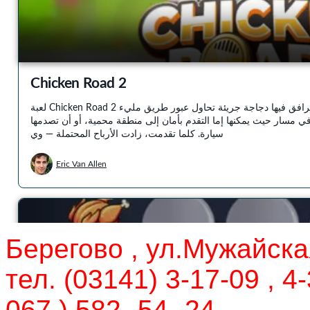
Берегово , ул.Мужайска
тел. (03141) 3-17-09 , 4-
067 ) 582 -54- 24