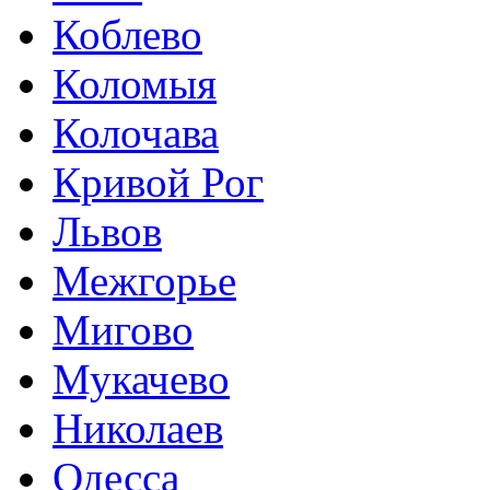
Коблево
Коломыя
Колочава
Кривой Рог
Львов
Межгорье
Мигово
Мукачево
Николаев
Одесса