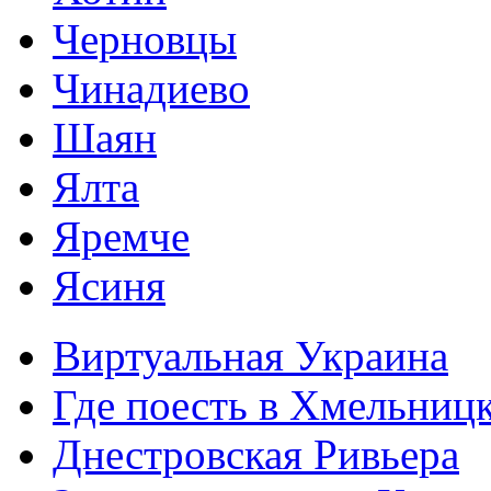
Черновцы
Чинадиево
Шаян
Ялта
Яремче
Ясиня
Виртуальная Украина
Где поесть в Хмельниц
Днестровская Ривьера