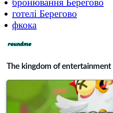
бронювання Берегово
готелі Берегово
фкока