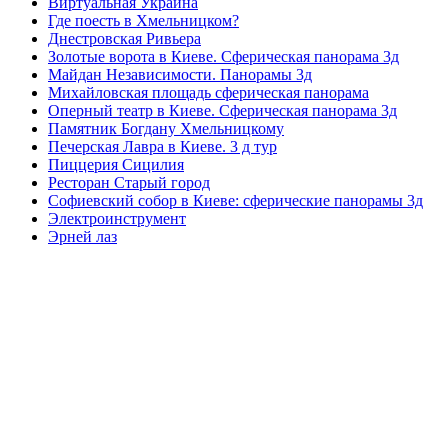
Виртуальная Украина
Где поесть в Хмельницком?
Днестровская Ривьера
Золотые ворота в Киеве. Сферическая панорама 3д
Майдан Независимости. Панорамы 3д
Михайловская площадь сферическая панорама
Оперный театр в Киеве. Сферическая панорама 3д
Памятник Богдану Хмельницкому
Печерская Лавра в Киеве. 3 д тур
Пиццерия Сицилия
Ресторан Старый город
Софиевский собор в Киеве: сферические панорамы 3д
Электроинструмент
Эрней лаз