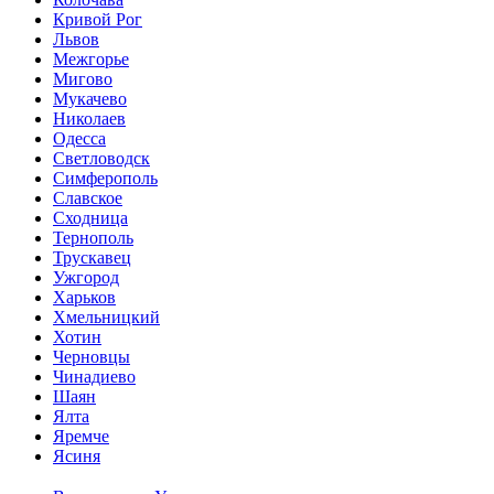
Кривой Рог
Львов
Межгорье
Мигово
Мукачево
Николаев
Одесса
Светловодск
Симферополь
Славское
Сходница
Тернополь
Трускавец
Ужгород
Харьков
Хмельницкий
Хотин
Черновцы
Чинадиево
Шаян
Ялта
Яремче
Ясиня