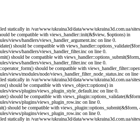
called statically in /var/www/ukraina3d/data/www/ukraina3d.com.ua/site
should be compatible with views_handler::init(&$view, $options) in
les/views/handlers/views_handler_argument.inc on line 0.
alidate() should be compatible with views_handler::options_validate($fo
es/views/handlers/views_handler_filter.inc on line 0.
ubmit() should be compatible with views_handler::options_submit($form
es/views/handlers/views_handler_filter.inc on line 0.
us::operator_form() should be compatible with views_handler_filter::op
es/views/modules/node/views_handler_filter_node_status.inc on line 
called statically in /var/www/ukraina3d/data/www/ukraina3d.com.ua/site
ons() should be compatible with views_object::options() in
es/views/plugins/views_plugin_style_default.inc on line 0.
date() should be compatible with views_plugin::options_validate(&$for
les/views/plugins/views_plugin_row.inc on line 0.
mit() should be compatible with views_plugin::options_submit(&$form, 
les/views/plugins/views_plugin_row.inc on line 0.
called statically in /var/www/ukraina3d/data/www/ukraina3d.com.ua/site