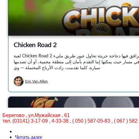
Берегово , ул.Мужайская , 61
тел. (03141) 3-17-09 , 4-33-38 , ( 050 ) 587-05-83 , ( 067 ) 582
Читать далее