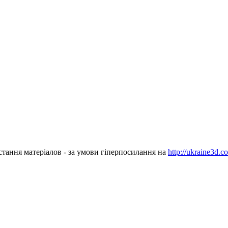
стання матеріалов - за умови гіперпосилання на
http://ukraine3d.c