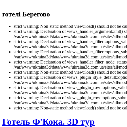
готелі Берегово
strict warning: Non-static method view::load() should not be 
strict warning: Declaration of views_handler_argument::init() 
/var/www/ukraina3d/data/www/ukraina3d.com.ua/sites/all/modu
strict warning: Declaration of views_handler_filter::options_v
/var/www/ukraina3d/data/www/ukraina3d.com.ua/sites/all/modul
strict warning: Declaration of views_handler_filter::options_s
/var/www/ukraina3d/data/www/ukraina3d.com.ua/sites/all/modul
strict warning: Declaration of views_handler_filter_node_stat
/var/www/ukraina3d/data/www/ukraina3d.com.ua/sites/all/modul
strict warning: Non-static method view::load() should not be 
strict warning: Declaration of views_plugin_style_default::opti
/var/www/ukraina3d/data/www/ukraina3d.com.ua/sites/all/modul
strict warning: Declaration of views_plugin_row::options_vali
/var/www/ukraina3d/data/www/ukraina3d.com.ua/sites/all/modu
strict warning: Declaration of views_plugin_row::options_sub
/var/www/ukraina3d/data/www/ukraina3d.com.ua/sites/all/modu
strict warning: Non-static method view::load() should not be 
Готель Ф'Кока. 3D тур