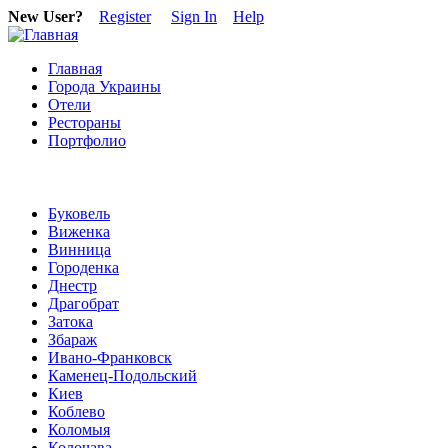
New User?
Register
Sign In
Help
Главная
Города Украины
Отели
Рестораны
Портфолио
Буковель
Виженка
Винница
Городенка
Днестр
Драгобрат
Затока
Збараж
Ивано-Франковск
Каменец-Подольский
Киев
Коблево
Коломыя
Колочава