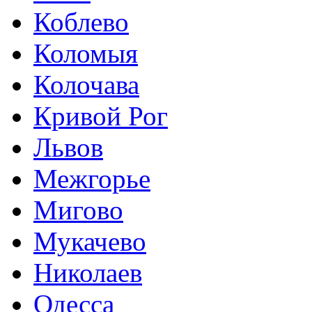
Коблево
Коломыя
Колочава
Кривой Рог
Львов
Межгорье
Мигово
Мукачево
Николаев
Одесса