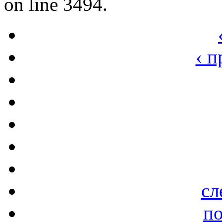
on line 3494.
‹ 
сл
по