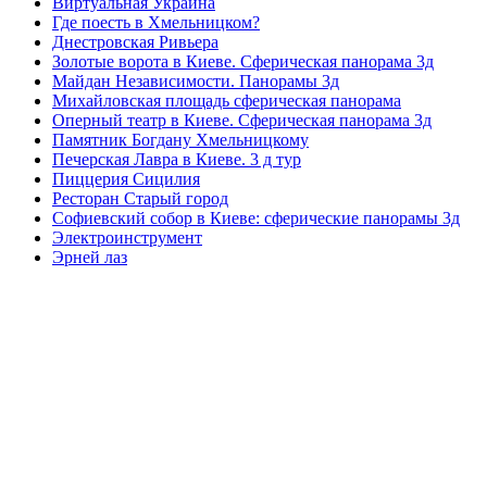
Виртуальная Украина
Где поесть в Хмельницком?
Днестровская Ривьера
Золотые ворота в Киеве. Сферическая панорама 3д
Майдан Независимости. Панорамы 3д
Михайловская площадь сферическая панорама
Оперный театр в Киеве. Сферическая панорама 3д
Памятник Богдану Хмельницкому
Печерская Лавра в Киеве. 3 д тур
Пиццерия Сицилия
Ресторан Старый город
Софиевский собор в Киеве: сферические панорамы 3д
Электроинструмент
Эрней лаз