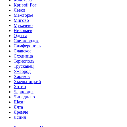
Кривой Рог
Львов
Межгорье
Мигово
Мукачево
Николаев
Одесса
Светловодск
Симферополь
Славское
Сходница
Тернополь
Трускавец
Ужгород
Харьков
Хмельницкий
Хотин
Черновцы
Чинадиево
Шаян
Ялта
Яремче
Ясиня