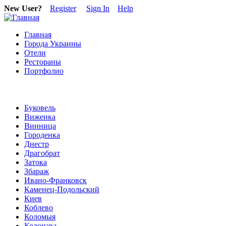
New User?
Register
Sign In
Help
Главная
Города Украины
Отели
Рестораны
Портфолио
Буковель
Виженка
Винница
Городенка
Днестр
Драгобрат
Затока
Збараж
Ивано-Франковск
Каменец-Подольский
Киев
Коблево
Коломыя
Колочава