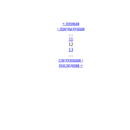
« первая
‹ предыдущая
…
11
12
13
…
следующая ›
последняя »