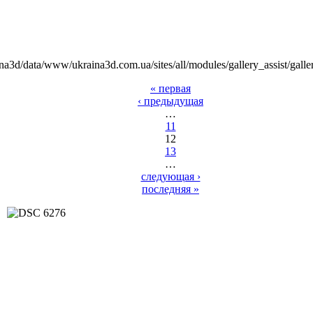
na3d/data/www/ukraina3d.com.ua/sites/all/modules/gallery_assist/galle
« первая
‹ предыдущая
…
11
12
13
…
следующая ›
последняя »