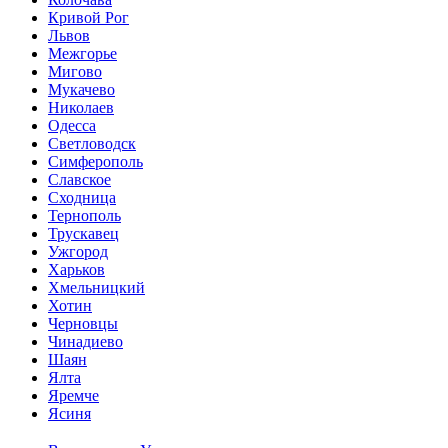
Кривой Рог
Львов
Межгорье
Мигово
Мукачево
Николаев
Одесса
Светловодск
Симферополь
Славское
Сходница
Тернополь
Трускавец
Ужгород
Харьков
Хмельницкий
Хотин
Черновцы
Чинадиево
Шаян
Ялта
Яремче
Ясиня