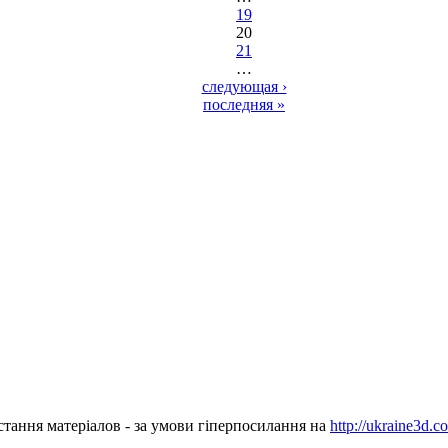
19
20
21
…
следующая ›
последняя »
стання матеріалов - за умови гіперпосилання на
http://ukraine3d.c