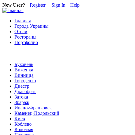
New User?
Register
Sign In
Help
Главная
Города Украины
Отели
Рестораны
Портфолио
Буковель
Виженка
Винница
Городенка
Днестр
Драгобрат
Затока
Збараж
Ивано-Франковск
Каменец-Подольский
Киев
Коблево
Коломыя
Колочава