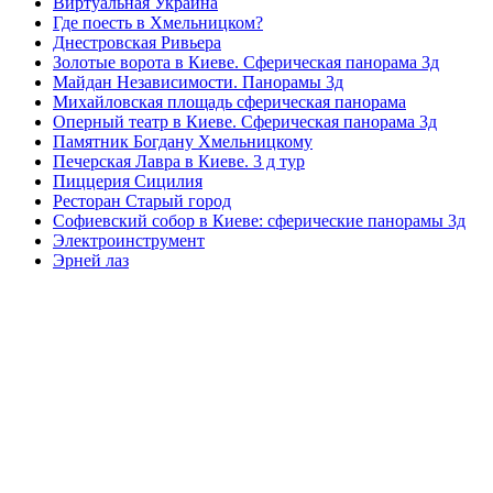
Виртуальная Украина
Где поесть в Хмельницком?
Днестровская Ривьера
Золотые ворота в Киеве. Сферическая панорама 3д
Майдан Независимости. Панорамы 3д
Михайловская площадь сферическая панорама
Оперный театр в Киеве. Сферическая панорама 3д
Памятник Богдану Хмельницкому
Печерская Лавра в Киеве. 3 д тур
Пиццерия Сицилия
Ресторан Старый город
Софиевский собор в Киеве: сферические панорамы 3д
Электроинструмент
Эрней лаз