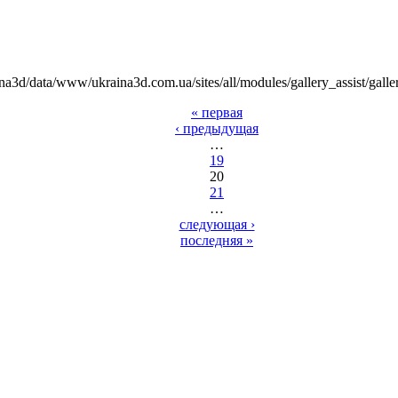
na3d/data/www/ukraina3d.com.ua/sites/all/modules/gallery_assist/galle
« первая
‹ предыдущая
…
19
20
21
…
следующая ›
последняя »