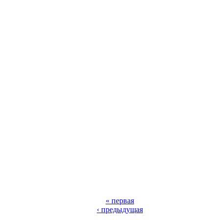
« первая
‹ предыдущая
…