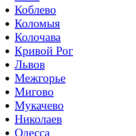
Коблево
Коломыя
Колочава
Кривой Рог
Львов
Межгорье
Мигово
Мукачево
Николаев
Одесса