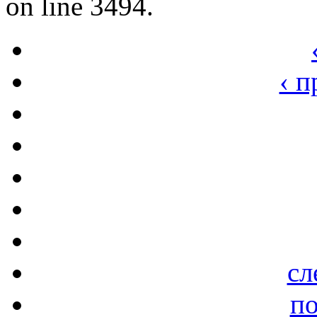
on line 3494.
‹ 
сл
по