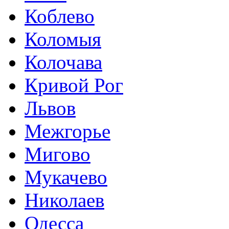
Коблево
Коломыя
Колочава
Кривой Рог
Львов
Межгорье
Мигово
Мукачево
Николаев
Одесса