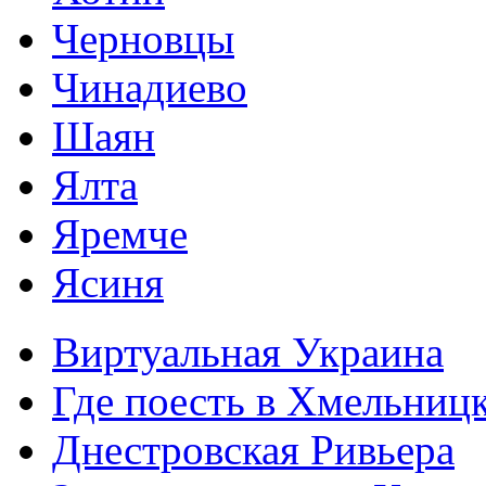
Черновцы
Чинадиево
Шаян
Ялта
Яремче
Ясиня
Виртуальная Украина
Где поесть в Хмельниц
Днестровская Ривьера