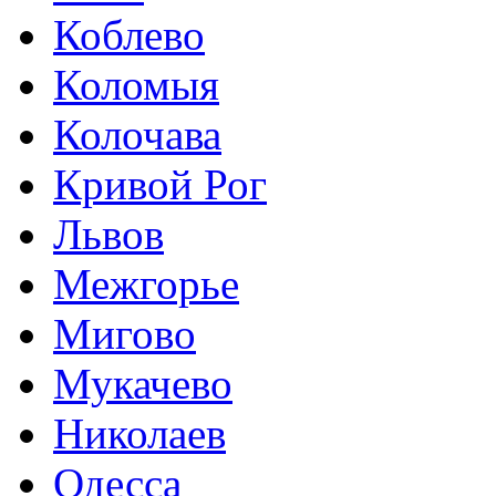
Коблево
Коломыя
Колочава
Кривой Рог
Львов
Межгорье
Мигово
Мукачево
Николаев
Одесса