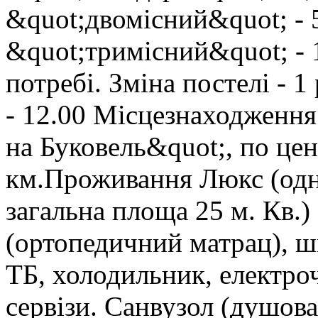
&quot;двомісний&quot; - 
&quot;тримісний&quot; - 
потребі. Зміна постелі - 1
- 12.00 Місцезнаходження
на Буковель&quot;, по цен
км.Проживання Люкс (одн
загальна площа 25 м. Кв.)
(ортопедичний матрац), ш
ТБ, холодильник, електро
сервізи. Санвузол (душова