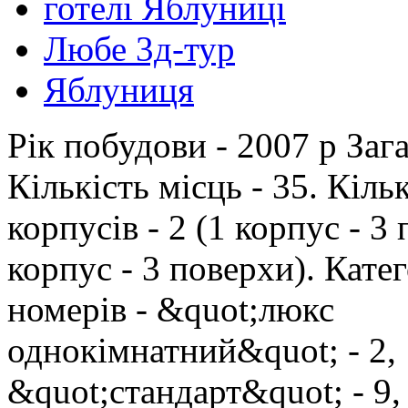
готелі Яблуниці
Любе 3д-тур
Яблуниця
Рік побудови - 2007 р Зага
Кількість місць - 35. Кільк
корпусів - 2 (1 корпус - 3
корпус - 3 поверхи). Катег
номерів - &quot;люкс
однокімнатний&quot; - 2,
&quot;стандарт&quot; - 9,