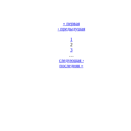
« первая
‹ предыдущая
1
2
3
…
следующая ›
последняя »