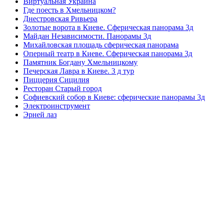
Виртуальная Украина
Где поесть в Хмельницком?
Днестровская Ривьера
Золотые ворота в Киеве. Сферическая панорама 3д
Майдан Независимости. Панорамы 3д
Михайловская площадь сферическая панорама
Оперный театр в Киеве. Сферическая панорама 3д
Памятник Богдану Хмельницкому
Печерская Лавра в Киеве. 3 д тур
Пиццерия Сицилия
Ресторан Старый город
Софиевский собор в Киеве: сферические панорамы 3д
Электроинструмент
Эрней лаз