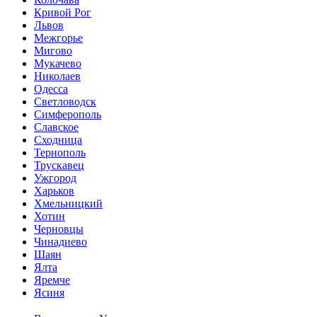
Кривой Рог
Львов
Межгорье
Мигово
Мукачево
Николаев
Одесса
Светловодск
Симферополь
Славское
Сходница
Тернополь
Трускавец
Ужгород
Харьков
Хмельницкий
Хотин
Черновцы
Чинадиево
Шаян
Ялта
Яремче
Ясиня