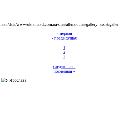
na3d/data/www/ukraina3d.com.ua/sites/all/modules/gallery_assist/galle
« первая
‹ предыдущая
1
2
3
…
следующая ›
последняя »