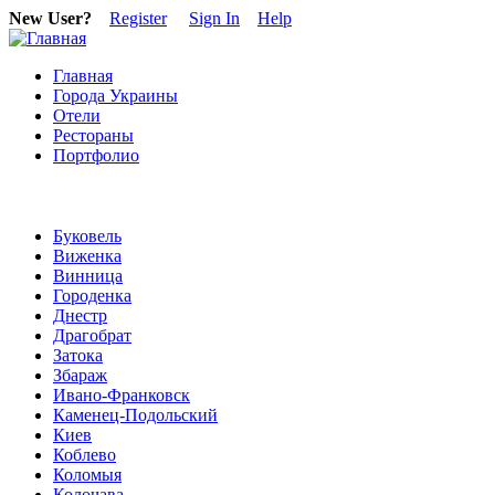
New User?
Register
Sign In
Help
Главная
Города Украины
Отели
Рестораны
Портфолио
Буковель
Виженка
Винница
Городенка
Днестр
Драгобрат
Затока
Збараж
Ивано-Франковск
Каменец-Подольский
Киев
Коблево
Коломыя
Колочава