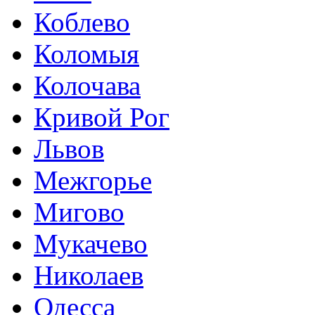
Коблево
Коломыя
Колочава
Кривой Рог
Львов
Межгорье
Мигово
Мукачево
Николаев
Одесса