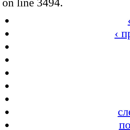
on line 3494.
‹ 
сл
по