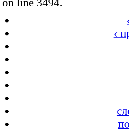
on line 3494.
‹ 
сл
по