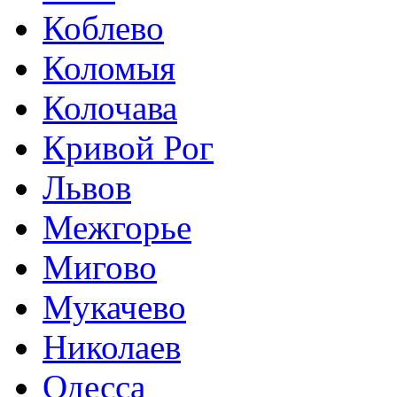
Коблево
Коломыя
Колочава
Кривой Рог
Львов
Межгорье
Мигово
Мукачево
Николаев
Одесса