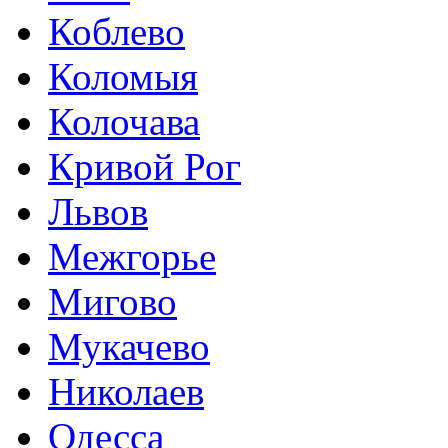
Коблево
Коломыя
Колочава
Кривой Рог
Львов
Межгорье
Мигово
Мукачево
Николаев
Одесса