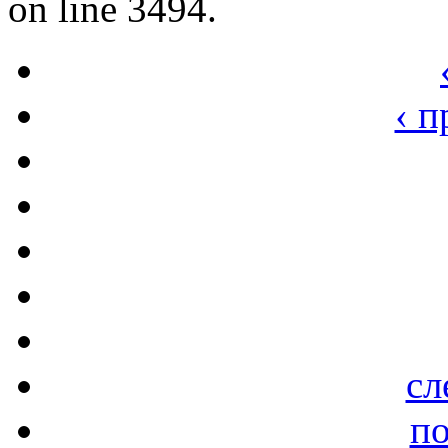
on line 3494.
‹ 
сл
по