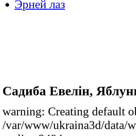
Эрней лаз
Садиба Евелін, Яблун
warning: Creating default o
/var/www/ukraina3d/data/ww