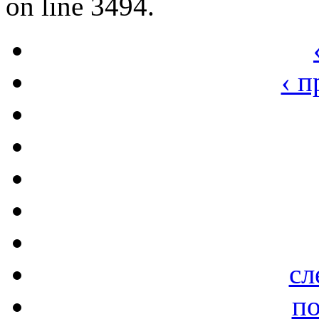
on line 3494.
‹ 
сл
по