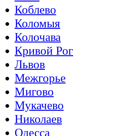
Коблево
Коломыя
Колочава
Кривой Рог
Львов
Межгорье
Мигово
Мукачево
Николаев
Одесса