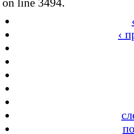
on line 3494.
‹ 
сл
по