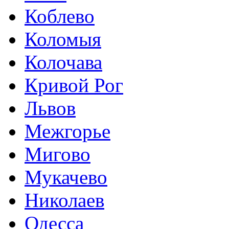
Коблево
Коломыя
Колочава
Кривой Рог
Львов
Межгорье
Мигово
Мукачево
Николаев
Одесса