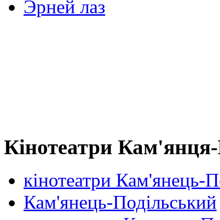
Эрней лаз
Кінотеатри Кам'янця-
кінотеатри Кам'янець-П
Кам'янець-Подільський