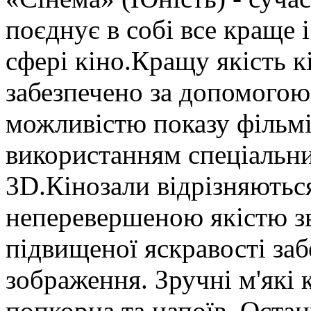
поєднує в собі все краще і
сфері кіно.Кращу якість к
забезпечено за допомогою
можливістю показу фільмі
використанням спеціальних
3D.Кінозали відрізняютьс
неперевершеною якістю зв
підвищеної яскравості забе
зображення. Зручні м'які 
попкорна та напоїв. Останн