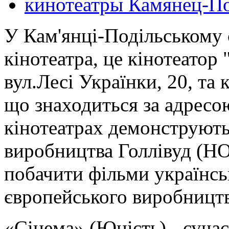
кинотеатры Камянец-П
У Кам'янці-Подільському 
кінотеатра, це кінотеатор
вул.Лесі Українки, 20, та
що знаходиться за адресо
кінотеатрах демонструють
виробництва Голлівуд (
побачити фільми українсь
європейського виробництва
«Сінема» (Юність) - суча