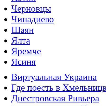
Черновцы
Чинадиево
Шаян
Ялта
Яремче
Ясиня
Виртуальная Украина
Где поесть в Хмельниц
Днестровская Ривьера