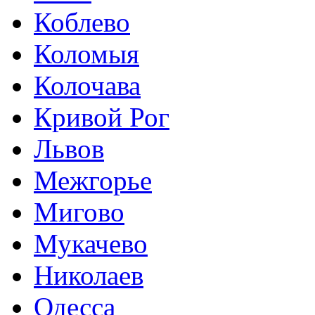
Коблево
Коломыя
Колочава
Кривой Рог
Львов
Межгорье
Мигово
Мукачево
Николаев
Одесса