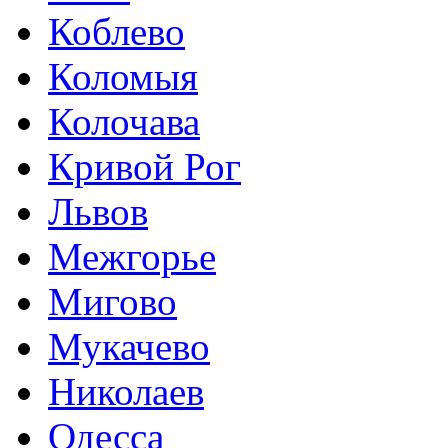
Коблево
Коломыя
Колочава
Кривой Рог
Львов
Межгорье
Мигово
Мукачево
Николаев
Одесса