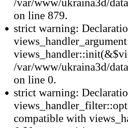
/var/www/ukraina3d/data
on line 879.
strict warning: Declarati
views_handler_argument::
views_handler::init(&$vi
/var/www/ukraina3d/data
on line 0.
strict warning: Declarati
views_handler_filter::opt
compatible with views_ha