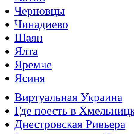
Черновцы
Чинадиево
Шаян
Ялта
Яремче
Ясиня
Виртуальная Украина
Где поесть в Хмельниц
Днестровская Ривьера