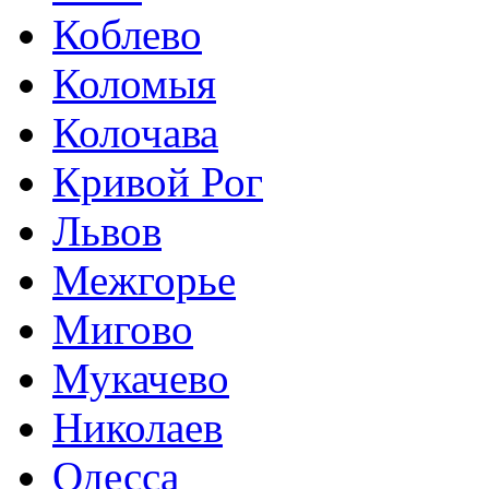
Коблево
Коломыя
Колочава
Кривой Рог
Львов
Межгорье
Мигово
Мукачево
Николаев
Одесса