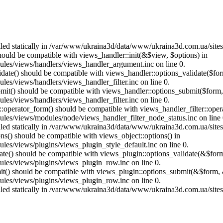
called statically in /var/www/ukraina3d/data/www/ukraina3d.com.ua/site
should be compatible with views_handler::init(&$view, $options) in
les/views/handlers/views_handler_argument.inc on line 0.
alidate() should be compatible with views_handler::options_validate($fo
es/views/handlers/views_handler_filter.inc on line 0.
ubmit() should be compatible with views_handler::options_submit($form
es/views/handlers/views_handler_filter.inc on line 0.
us::operator_form() should be compatible with views_handler_filter::op
es/views/modules/node/views_handler_filter_node_status.inc on line 
called statically in /var/www/ukraina3d/data/www/ukraina3d.com.ua/site
ons() should be compatible with views_object::options() in
es/views/plugins/views_plugin_style_default.inc on line 0.
date() should be compatible with views_plugin::options_validate(&$for
les/views/plugins/views_plugin_row.inc on line 0.
mit() should be compatible with views_plugin::options_submit(&$form, 
les/views/plugins/views_plugin_row.inc on line 0.
called statically in /var/www/ukraina3d/data/www/ukraina3d.com.ua/site