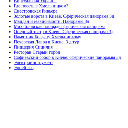
Виртуальная Украина
Где поесть в Хмельницком?
Днестровская Ривьера
Золотые ворота в Киеве. Сферическая панорама 3д
Майдан Независимости. Панорамы 3д
Михайловская площадь сферическая панорама
Оперный театр в Киеве. Сферическая панорама 3д
Памятник Богдану Хмельницкому
Печерская Лавра в Киеве. 3 д тур
Пиццерия Сицилия
Ресторан Старый город
Софиевский собор в Киеве: сферические панорамы 3д
Электроинструмент
Эрней лаз