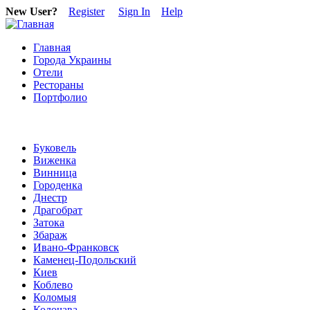
New User?
Register
Sign In
Help
Главная
Города Украины
Отели
Рестораны
Портфолио
Буковель
Виженка
Винница
Городенка
Днестр
Драгобрат
Затока
Збараж
Ивано-Франковск
Каменец-Подольский
Киев
Коблево
Коломыя
Колочава