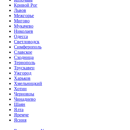
Кривой Рог
Львов
Межгорье
Мигово
Мукачево
Николаев
Одесса
Светловодск
Симферополь
Славское
Сходница
Тернополь
Трускавец
Ужгород
Харьков
Хмельницкий
Хотин
Черновцы
Чинадиево
Шаян
Ялта
Яремче
Ясиня