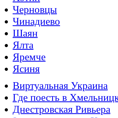
Черновцы
Чинадиево
Шаян
Ялта
Яремче
Ясиня
Виртуальная Украина
Где поесть в Хмельниц
Днестровская Ривьера