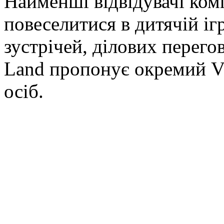
Найменші відвідувачі ком
повеселитися в дитячій ігр
зустрічей, ділових перего
Land пропонує окремий VI
осіб.