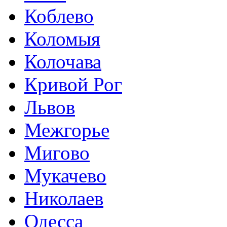
Коблево
Коломыя
Колочава
Кривой Рог
Львов
Межгорье
Мигово
Мукачево
Николаев
Одесса