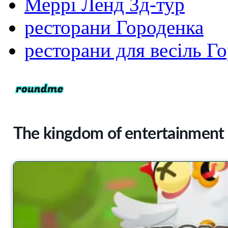
Меррі Ленд 3д-тур
ресторани Городенка
ресторани для весіль Г