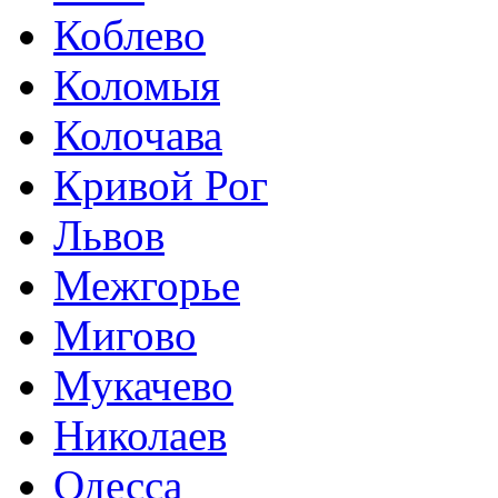
Коблево
Коломыя
Колочава
Кривой Рог
Львов
Межгорье
Мигово
Мукачево
Николаев
Одесса