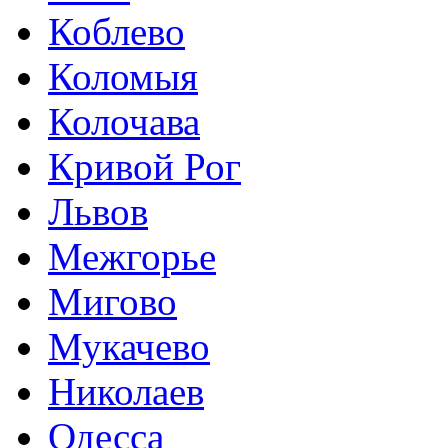
Коблево
Коломыя
Колочава
Кривой Рог
Львов
Межгорье
Мигово
Мукачево
Николаев
Одесса