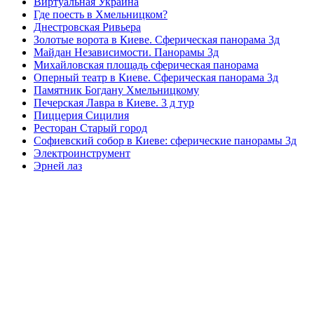
Виртуальная Украина
Где поесть в Хмельницком?
Днестровская Ривьера
Золотые ворота в Киеве. Сферическая панорама 3д
Майдан Независимости. Панорамы 3д
Михайловская площадь сферическая панорама
Оперный театр в Киеве. Сферическая панорама 3д
Памятник Богдану Хмельницкому
Печерская Лавра в Киеве. 3 д тур
Пиццерия Сицилия
Ресторан Старый город
Софиевский собор в Киеве: сферические панорамы 3д
Электроинструмент
Эрней лаз