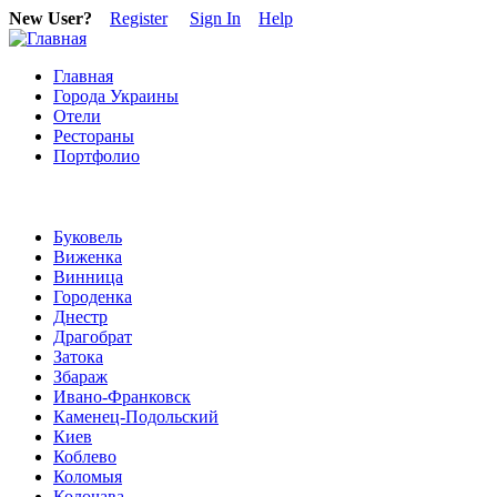
New User?
Register
Sign In
Help
Главная
Города Украины
Отели
Рестораны
Портфолио
Буковель
Виженка
Винница
Городенка
Днестр
Драгобрат
Затока
Збараж
Ивано-Франковск
Каменец-Подольский
Киев
Коблево
Коломыя
Колочава