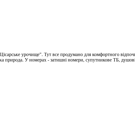
ісарське урочище". Тут все продумано для комфортного відпочинк
ька природа. У номерах - затишні номери, супутникове ТБ, душові