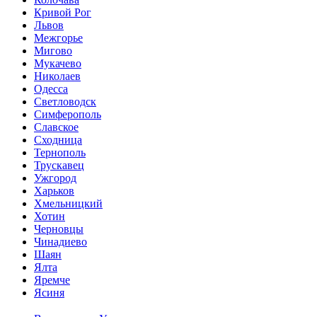
Кривой Рог
Львов
Межгорье
Мигово
Мукачево
Николаев
Одесса
Светловодск
Симферополь
Славское
Сходница
Тернополь
Трускавец
Ужгород
Харьков
Хмельницкий
Хотин
Черновцы
Чинадиево
Шаян
Ялта
Яремче
Ясиня