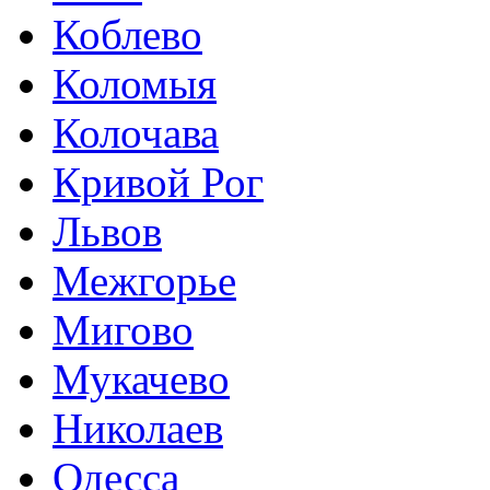
Коблево
Коломыя
Колочава
Кривой Рог
Львов
Межгорье
Мигово
Мукачево
Николаев
Одесса