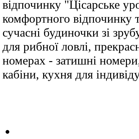
відпочинку "Цісарське ур
комфортного відпочинку ту
сучасні будиночки зі зруб
для рибної ловлі, прекрас
номерах - затишні номери
кабіни, кухня для індивід