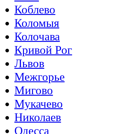
Коблево
Коломыя
Колочава
Кривой Рог
Львов
Межгорье
Мигово
Мукачево
Николаев
Одесса