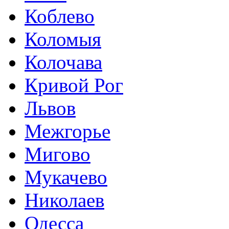
Коблево
Коломыя
Колочава
Кривой Рог
Львов
Межгорье
Мигово
Мукачево
Николаев
Одесса