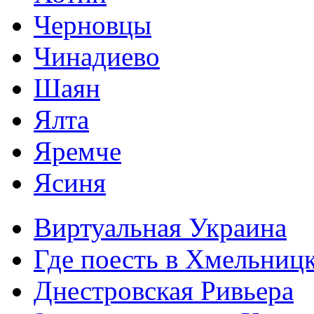
Черновцы
Чинадиево
Шаян
Ялта
Яремче
Ясиня
Виртуальная Украина
Где поесть в Хмельниц
Днестровская Ривьера