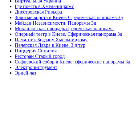
Виртуальная Украина
Где поесть в Хмельницком?
Днестровская Ривьера
Золотые ворота в Киеве. Сферическая панорама 3д
Майдан Независимости. Панорамы 3д
Михайловская площадь сферическая панорама
Оперный театр в Киеве. Сферическая панорама 3д
Памятник Богдану Хмельницкому
Печерская Лавра в Киеве. 3 д тур
Пиццерия Сицилия
Ресторан Старый город
Софиевский собор в Киеве: сферические панорамы 3д
Электроинструмент
Эрней лаз