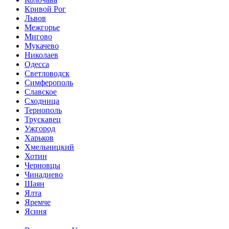
Кривой Рог
Львов
Межгорье
Мигово
Мукачево
Николаев
Одесса
Светловодск
Симферополь
Славское
Сходница
Тернополь
Трускавец
Ужгород
Харьков
Хмельницкий
Хотин
Черновцы
Чинадиево
Шаян
Ялта
Яремче
Ясиня