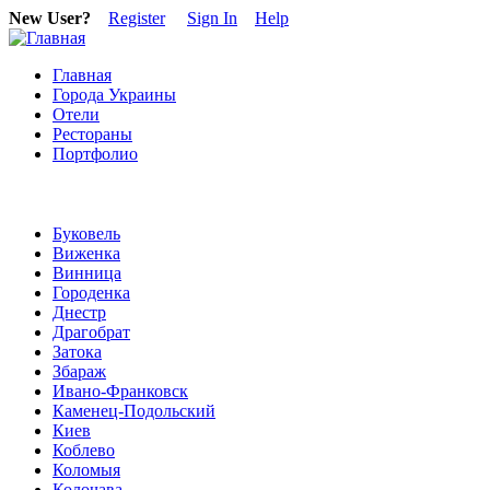
New User?
Register
Sign In
Help
Главная
Города Украины
Отели
Рестораны
Портфолио
Буковель
Виженка
Винница
Городенка
Днестр
Драгобрат
Затока
Збараж
Ивано-Франковск
Каменец-Подольский
Киев
Коблево
Коломыя
Колочава