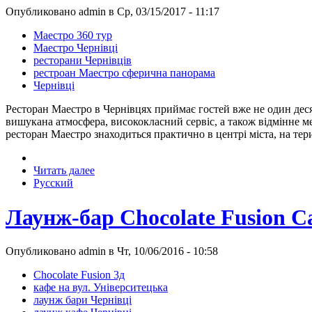
Опубликовано admin в Ср, 03/15/2017 - 11:17
Маестро 360 тур
Маестро Чернівці
ресторани Чернівців
рестроан Маестро сферична панорама
Чернівці
Ресторан Маестро в Чернівцях приймає гостей вже не один десят
вишукана атмосфера, висококласний сервіс, а також відмінне 
ресторан Маестро знаходиться практично в центрі міста, на тери
Читать далее
Русский
Лаунж-бар Chocolate Fusion C
Опубликовано admin в Чт, 10/06/2016 - 10:58
Chocolate Fusion 3д
кафе на вул. Університецька
лаунж бари Чернівці