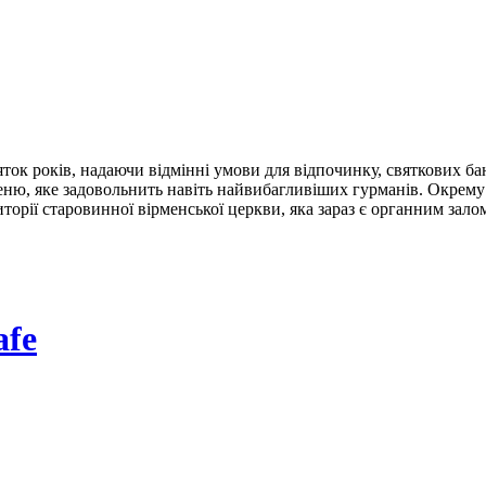
ок років, надаючи відмінні умови для відпочинку, святкових банк
меню, яке задовольнить навіть найвибагливіших гурманів. Окрем
торії старовинної вірменської церкви, яка зараз є органним залом
afe