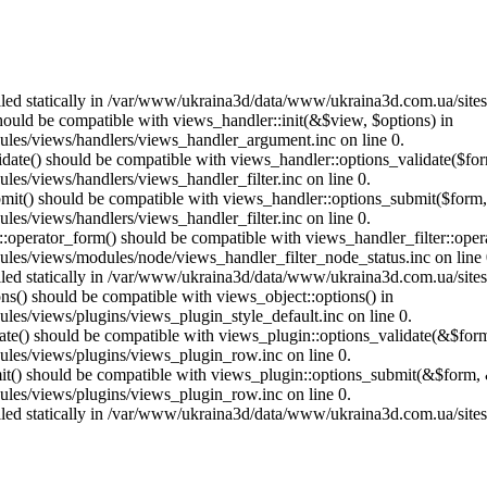
called statically in /var/www/ukraina3d/data/www/ukraina3d.com.ua/site
should be compatible with views_handler::init(&$view, $options) in
les/views/handlers/views_handler_argument.inc on line 0.
alidate() should be compatible with views_handler::options_validate($fo
es/views/handlers/views_handler_filter.inc on line 0.
ubmit() should be compatible with views_handler::options_submit($form
es/views/handlers/views_handler_filter.inc on line 0.
us::operator_form() should be compatible with views_handler_filter::op
es/views/modules/node/views_handler_filter_node_status.inc on line 
called statically in /var/www/ukraina3d/data/www/ukraina3d.com.ua/site
ons() should be compatible with views_object::options() in
es/views/plugins/views_plugin_style_default.inc on line 0.
date() should be compatible with views_plugin::options_validate(&$for
les/views/plugins/views_plugin_row.inc on line 0.
mit() should be compatible with views_plugin::options_submit(&$form, 
les/views/plugins/views_plugin_row.inc on line 0.
called statically in /var/www/ukraina3d/data/www/ukraina3d.com.ua/site