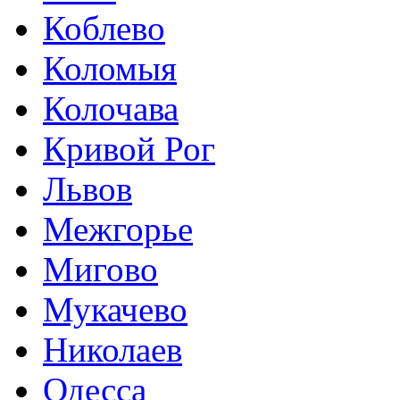
Коблево
Коломыя
Колочава
Кривой Рог
Львов
Межгорье
Мигово
Мукачево
Николаев
Одесса