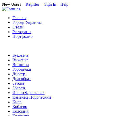
New User?
Register
Sign In
Help
Главная
Города Украины
Отели
Рестораны
Портфолио
Буковель
Виженка
Винница
Городенка
Днестр
Драгобрат
Затока
Збараж
Ивано-Франковск
Каменец-Подольский
Киев
Коблево
Коломыя
Колочава