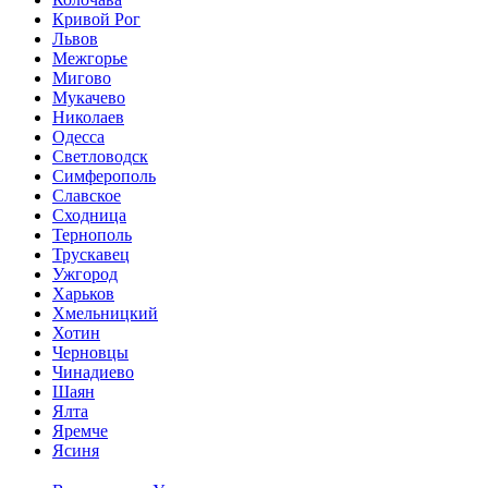
Кривой Рог
Львов
Межгорье
Мигово
Мукачево
Николаев
Одесса
Светловодск
Симферополь
Славское
Сходница
Тернополь
Трускавец
Ужгород
Харьков
Хмельницкий
Хотин
Черновцы
Чинадиево
Шаян
Ялта
Яремче
Ясиня