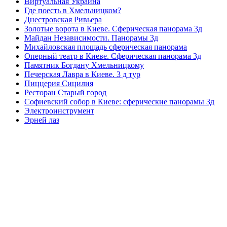
Виртуальная Украина
Где поесть в Хмельницком?
Днестровская Ривьера
Золотые ворота в Киеве. Сферическая панорама 3д
Майдан Независимости. Панорамы 3д
Михайловская площадь сферическая панорама
Оперный театр в Киеве. Сферическая панорама 3д
Памятник Богдану Хмельницкому
Печерская Лавра в Киеве. 3 д тур
Пиццерия Сицилия
Ресторан Старый город
Софиевский собор в Киеве: сферические панорамы 3д
Электроинструмент
Эрней лаз