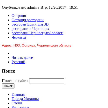
Опубликовано admin в Втр, 12/26/2017 - 19:51
Остриця
Остриця ресторани
ресторан Білий дім 3D
ресторани в Чернівцях
ресторани Чернівецької області
Чернівці
Адрес: Н03, Острица, Черновицкая область
Читать далее
Русский
Поиск
Поиск на сайте:
Главная
Города Украины
Отели
Рестораны