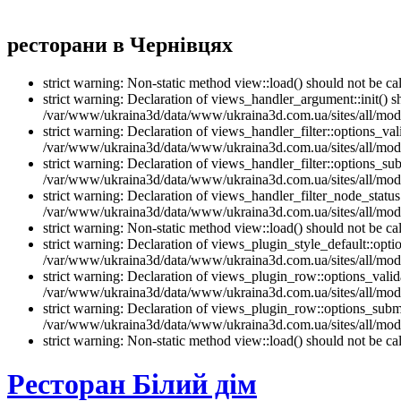
ресторани в Чернівцях
strict warning: Non-static method view::load() should not be 
strict warning: Declaration of views_handler_argument::init() 
/var/www/ukraina3d/data/www/ukraina3d.com.ua/sites/all/modu
strict warning: Declaration of views_handler_filter::options_v
/var/www/ukraina3d/data/www/ukraina3d.com.ua/sites/all/modul
strict warning: Declaration of views_handler_filter::options_s
/var/www/ukraina3d/data/www/ukraina3d.com.ua/sites/all/modul
strict warning: Declaration of views_handler_filter_node_stat
/var/www/ukraina3d/data/www/ukraina3d.com.ua/sites/all/modul
strict warning: Non-static method view::load() should not be 
strict warning: Declaration of views_plugin_style_default::opti
/var/www/ukraina3d/data/www/ukraina3d.com.ua/sites/all/modul
strict warning: Declaration of views_plugin_row::options_vali
/var/www/ukraina3d/data/www/ukraina3d.com.ua/sites/all/modu
strict warning: Declaration of views_plugin_row::options_sub
/var/www/ukraina3d/data/www/ukraina3d.com.ua/sites/all/modu
strict warning: Non-static method view::load() should not be 
Ресторан Білий дім