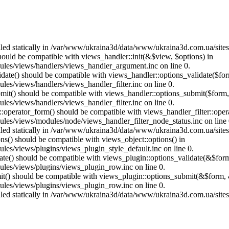
called statically in /var/www/ukraina3d/data/www/ukraina3d.com.ua/site
should be compatible with views_handler::init(&$view, $options) in
les/views/handlers/views_handler_argument.inc on line 0.
alidate() should be compatible with views_handler::options_validate($fo
es/views/handlers/views_handler_filter.inc on line 0.
ubmit() should be compatible with views_handler::options_submit($form
es/views/handlers/views_handler_filter.inc on line 0.
us::operator_form() should be compatible with views_handler_filter::op
es/views/modules/node/views_handler_filter_node_status.inc on line 
called statically in /var/www/ukraina3d/data/www/ukraina3d.com.ua/site
ons() should be compatible with views_object::options() in
es/views/plugins/views_plugin_style_default.inc on line 0.
date() should be compatible with views_plugin::options_validate(&$for
les/views/plugins/views_plugin_row.inc on line 0.
mit() should be compatible with views_plugin::options_submit(&$form, 
les/views/plugins/views_plugin_row.inc on line 0.
called statically in /var/www/ukraina3d/data/www/ukraina3d.com.ua/site