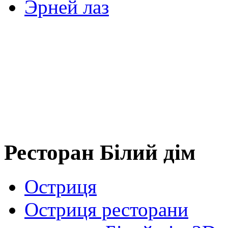
Эрней лаз
Ресторан Білий дім
Остриця
Остриця ресторани