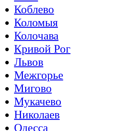
Коблево
Коломыя
Колочава
Кривой Рог
Львов
Межгорье
Мигово
Мукачево
Николаев
Одесса