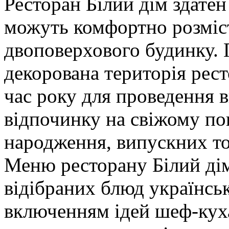
Ресторан Білий дім здатен
можуть комфортно розміст
двоповерхового будинку. 
декорована територія рест
час року для проведення в
відпочинку на свіжому пов
народження, випускних т
Меню ресторану Білий дім
відібраних блюд українськ
включенням ідей шеф-куха