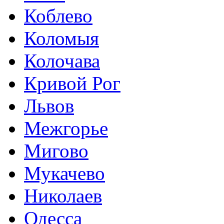
Коблево
Коломыя
Колочава
Кривой Рог
Львов
Межгорье
Мигово
Мукачево
Николаев
Одесса