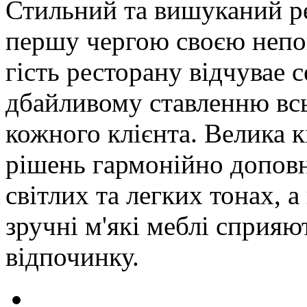
Стильний та вишуканий р
першу чергою своєю неп
гість ресторану відчувае с
дбайливому ставленню всь
кожного клієнта. Велика к
рішень гармонійно допов
світлих та легких тонах, 
зручні м'які меблі сприя
відпочинку.