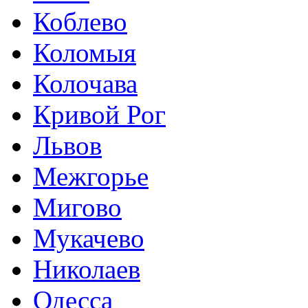
Коблево
Коломыя
Колочава
Кривой Рог
Львов
Межгорье
Мигово
Мукачево
Николаев
Одесса