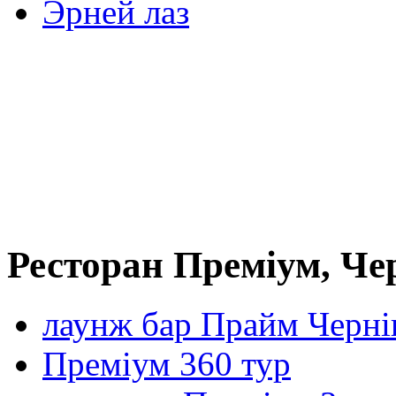
Эрней лаз
Ресторан Преміум, Че
лаунж бар Прайм Черні
Преміум 360 тур