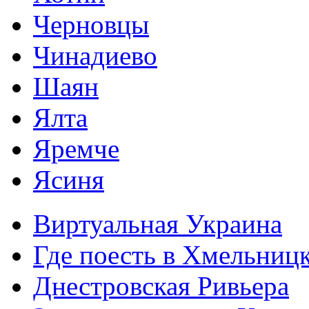
Черновцы
Чинадиево
Шаян
Ялта
Яремче
Ясиня
Виртуальная Украина
Где поесть в Хмельниц
Днестровская Ривьера