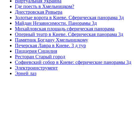
Виртуальная Украина
Где поесть в Хмельницком?
Днестровская Ривьера
Золотые ворота в Киеве. Сферическая панорама 3д
Майдан Независимости. Панорамы 3д
Михайловская площадь сферическая панорама
Оперный театр в Киеве. Сферическая панорама 3д
Памятник Богдану Хмельницкому
Печерская Лавра в Киеве. 3 д тур
Пиццерия Сицилия
Ресторан Старый город
Софиевский собор в Киеве: сферические панорамы 3д
Электроинструмент
Эрней лаз