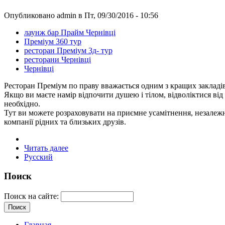
Опубликовано admin в Пт, 09/30/2016 - 10:56
лаунж бар Прайм Чернівці
Преміум 360 тур
ресторан Преміум 3д- тур
ресторани Чернівці
Чернівці
Ресторан Преміум по праву вважається одним з кращих закладів 
Якщо ви маєте намір відпочити душею і тілом, відволіктися від 
необхідно.
Тут ви можете розраховувати на приємне усамітнення, незалежно
компанії рідних та близьких друзів.
Читать далее
Русский
Поиск
Поиск на сайте:
Главная