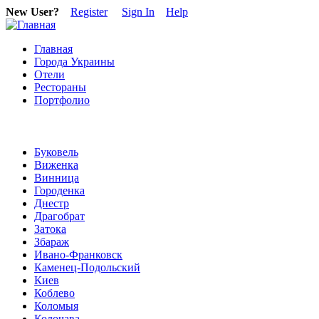
New User?
Register
Sign In
Help
Главная
Города Украины
Отели
Рестораны
Портфолио
Буковель
Виженка
Винница
Городенка
Днестр
Драгобрат
Затока
Збараж
Ивано-Франковск
Каменец-Подольский
Киев
Коблево
Коломыя
Колочава