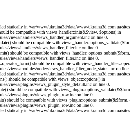
called statically in /var/www/ukraina3d/data/www/ukraina3d.com.ua/site
should be compatible with views_handler::init(&$view, $options) in
les/views/handlers/views_handler_argument.inc on line 0.
alidate() should be compatible with views_handler::options_validate($fo
es/views/handlers/views_handler_filter.inc on line 0.
ubmit() should be compatible with views_handler::options_submit($form
es/views/handlers/views_handler_filter.inc on line 0.
us::operator_form() should be compatible with views_handler_filter::op
es/views/modules/node/views_handler_filter_node_status.inc on line 
called statically in /var/www/ukraina3d/data/www/ukraina3d.com.ua/site
ons() should be compatible with views_object::options() in
es/views/plugins/views_plugin_style_default.inc on line 0.
date() should be compatible with views_plugin::options_validate(&$for
les/views/plugins/views_plugin_row.inc on line 0.
mit() should be compatible with views_plugin::options_submit(&$form, 
les/views/plugins/views_plugin_row.inc on line 0.
called statically in /var/www/ukraina3d/data/www/ukraina3d.com.ua/site