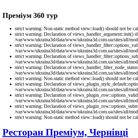
Преміум 360 тур
strict warning: Non-static method view::load() should not be 
strict warning: Declaration of views_handler_argument::init() 
/var/www/ukraina3d/data/www/ukraina3d.com.ua/sites/all/modu
strict warning: Declaration of views_handler_filter::options_v
/var/www/ukraina3d/data/www/ukraina3d.com.ua/sites/all/modul
strict warning: Declaration of views_handler_filter::options_s
/var/www/ukraina3d/data/www/ukraina3d.com.ua/sites/all/modul
strict warning: Declaration of views_handler_filter_node_stat
/var/www/ukraina3d/data/www/ukraina3d.com.ua/sites/all/modul
strict warning: Non-static method view::load() should not be 
strict warning: Declaration of views_plugin_style_default::opti
/var/www/ukraina3d/data/www/ukraina3d.com.ua/sites/all/modul
strict warning: Declaration of views_plugin_row::options_vali
/var/www/ukraina3d/data/www/ukraina3d.com.ua/sites/all/modu
strict warning: Declaration of views_plugin_row::options_sub
/var/www/ukraina3d/data/www/ukraina3d.com.ua/sites/all/modu
strict warning: Non-static method view::load() should not be 
Ресторан Преміум, Чернівці