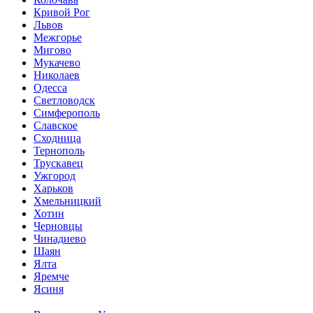
Кривой Рог
Львов
Межгорье
Мигово
Мукачево
Николаев
Одесса
Светловодск
Симферополь
Славское
Сходница
Тернополь
Трускавец
Ужгород
Харьков
Хмельницкий
Хотин
Черновцы
Чинадиево
Шаян
Ялта
Яремче
Ясиня