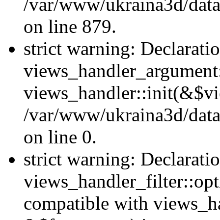
/var/www/ukraina3d/data
on line 879.
strict warning: Declarati
views_handler_argument::
views_handler::init(&$vi
/var/www/ukraina3d/data
on line 0.
strict warning: Declarati
views_handler_filter::opt
compatible with views_ha