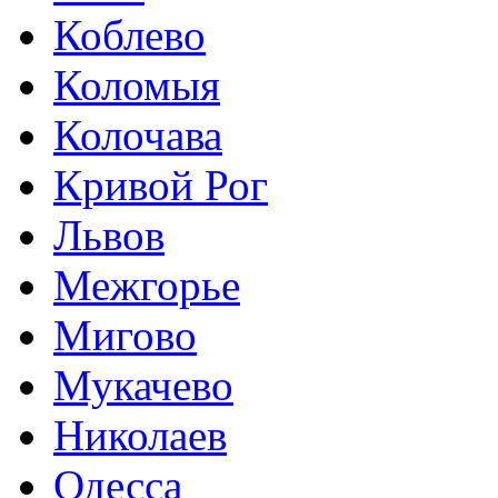
Коблево
Коломыя
Колочава
Кривой Рог
Львов
Межгорье
Мигово
Мукачево
Николаев
Одесса