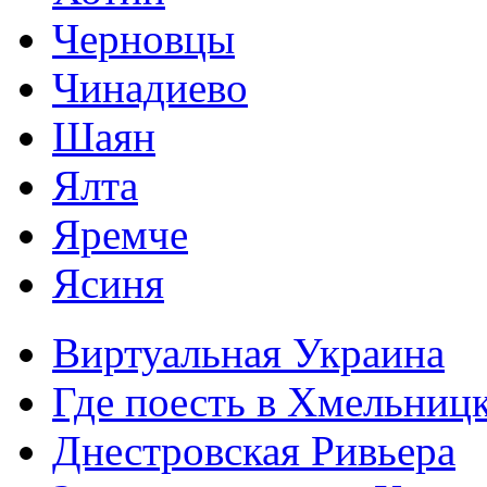
Черновцы
Чинадиево
Шаян
Ялта
Яремче
Ясиня
Виртуальная Украина
Где поесть в Хмельниц
Днестровская Ривьера