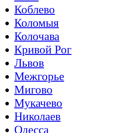
Коблево
Коломыя
Колочава
Кривой Рог
Львов
Межгорье
Мигово
Мукачево
Николаев
Одесса