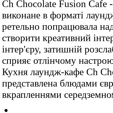
Ch Chocolate Fusion Cafe 
виконане в форматі лаунд
ретельно попрацювала над
створити креативний інте
інтер'єру, затишній розс
сприяє отлінчому настрою
Кухня лаундж-кафе Ch Cho
представлена ​​блюдами єв
вкрапленнями середземномо