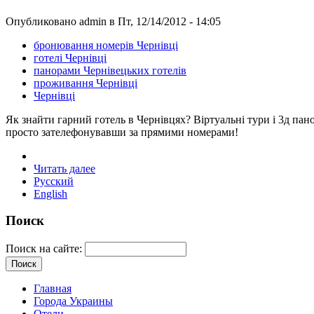
Опубликовано admin в Пт, 12/14/2012 - 14:05
бронювання номерів Чернівці
готелі Чернівці
панорами Чернівецьких готелів
проживання Чернівці
Чернівці
Як знайти гарний готель в Чернівцях? Віртуальні тури і 3д па
просто зателефонувавши за прямими номерами!
Читать далее
Русский
English
Поиск
Поиск на сайте:
Главная
Города Украины
Отели