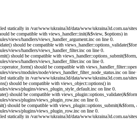
called statically in /var/www/ukraina3d/data/www/ukraina3d.com.ua/site
should be compatible with views_handler::init(&$view, $options) in
les/views/handlers/views_handler_argument.inc on line 0.
alidate() should be compatible with views_handler::options_validate($fo
es/views/handlers/views_handler_filter.inc on line 0.
ubmit() should be compatible with views_handler::options_submit($form
es/views/handlers/views_handler_filter.inc on line 0.
us::operator_form() should be compatible with views_handler_filter::op
es/views/modules/node/views_handler_filter_node_status.inc on line 
called statically in /var/www/ukraina3d/data/www/ukraina3d.com.ua/site
ons() should be compatible with views_object::options() in
es/views/plugins/views_plugin_style_default.inc on line 0.
date() should be compatible with views_plugin::options_validate(&$for
les/views/plugins/views_plugin_row.inc on line 0.
mit() should be compatible with views_plugin::options_submit(&$form, 
les/views/plugins/views_plugin_row.inc on line 0.
called statically in /var/www/ukraina3d/data/www/ukraina3d.com.ua/site