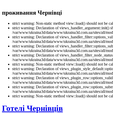
проживання Чернівці
strict warning: Non-static method view::load() should not be 
strict warning: Declaration of views_handler_argument::init() 
/var/www/ukraina3d/data/www/ukraina3d.com.ua/sites/all/modu
strict warning: Declaration of views_handler_filter::options_v
/var/www/ukraina3d/data/www/ukraina3d.com.ua/sites/all/modul
strict warning: Declaration of views_handler_filter::options_s
/var/www/ukraina3d/data/www/ukraina3d.com.ua/sites/all/modul
strict warning: Declaration of views_handler_filter_node_stat
/var/www/ukraina3d/data/www/ukraina3d.com.ua/sites/all/modul
strict warning: Non-static method view::load() should not be 
strict warning: Declaration of views_plugin_style_default::opti
/var/www/ukraina3d/data/www/ukraina3d.com.ua/sites/all/modul
strict warning: Declaration of views_plugin_row::options_vali
/var/www/ukraina3d/data/www/ukraina3d.com.ua/sites/all/modu
strict warning: Declaration of views_plugin_row::options_sub
/var/www/ukraina3d/data/www/ukraina3d.com.ua/sites/all/modu
strict warning: Non-static method view::load() should not be 
Готелі Чернівців