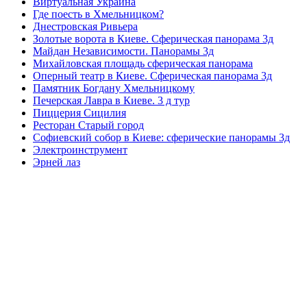
Виртуальная Украина
Где поесть в Хмельницком?
Днестровская Ривьера
Золотые ворота в Киеве. Сферическая панорама 3д
Майдан Независимости. Панорамы 3д
Михайловская площадь сферическая панорама
Оперный театр в Киеве. Сферическая панорама 3д
Памятник Богдану Хмельницкому
Печерская Лавра в Киеве. 3 д тур
Пиццерия Сицилия
Ресторан Старый город
Софиевский собор в Киеве: сферические панорамы 3д
Электроинструмент
Эрней лаз