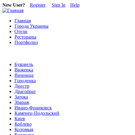
New User?
Register
Sign In
Help
Главная
Города Украины
Отели
Рестораны
Портфолио
Буковель
Виженка
Винница
Городенка
Днестр
Драгобрат
Затока
Збараж
Ивано-Франковск
Каменец-Подольский
Киев
Коблево
Коломыя
Колочава