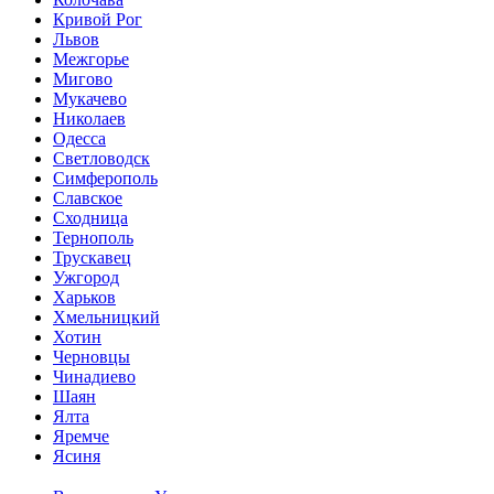
Кривой Рог
Львов
Межгорье
Мигово
Мукачево
Николаев
Одесса
Светловодск
Симферополь
Славское
Сходница
Тернополь
Трускавец
Ужгород
Харьков
Хмельницкий
Хотин
Черновцы
Чинадиево
Шаян
Ялта
Яремче
Ясиня