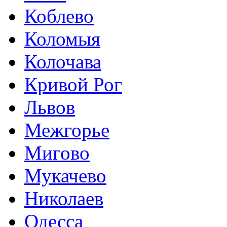
Коблево
Коломыя
Колочава
Кривой Рог
Львов
Межгорье
Мигово
Мукачево
Николаев
Одесса