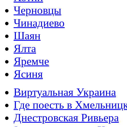
Черновцы
Чинадиево
Шаян
Ялта
Яремче
Ясиня
Виртуальная Украина
Где поесть в Хмельниц
Днестровская Ривьера