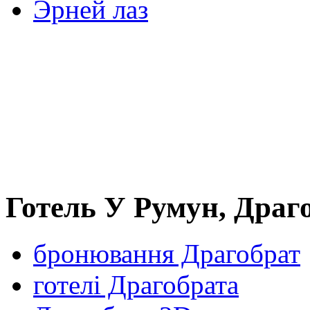
Эрней лаз
Готель У Румун, Драг
бронювання Драгобрат
готелі Драгобрата