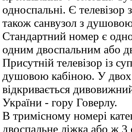
односпальні. Є телевізор 
також санвузол з душовою
Стандартний номер є одно
одним двоспальним або д
Присутній телевізор із су
душовою кабіною. У двох 
відкривається дивовижни
України - гору Говерлу.
В тримісному номері катег
двоспальне ліжка або ж 3 