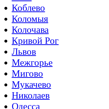
Коблево
Коломыя
Колочава
Кривой Рог
Львов
Межгорье
Мигово
Мукачево
Николаев
Одесса