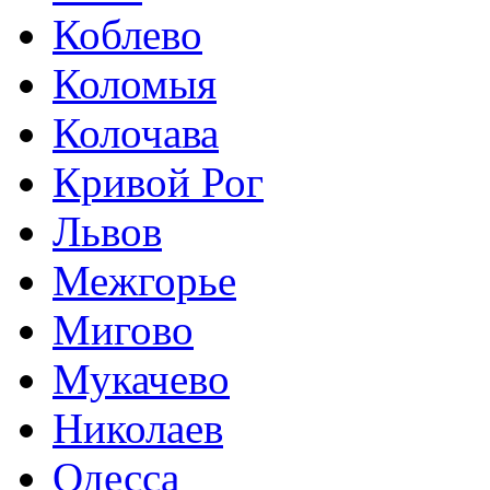
Коблево
Коломыя
Колочава
Кривой Рог
Львов
Межгорье
Мигово
Мукачево
Николаев
Одесса