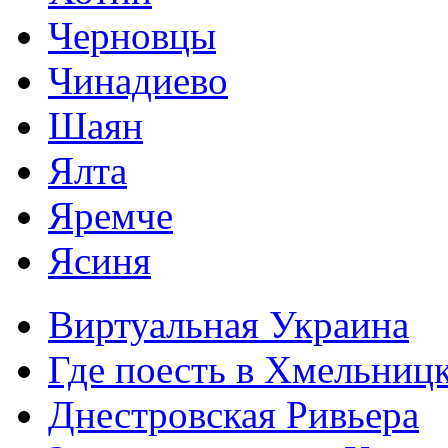
Черновцы
Чинадиево
Шаян
Ялта
Яремче
Ясиня
Виртуальная Украина
Где поесть в Хмельниц
Днестровская Ривьера