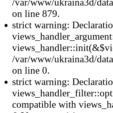
/var/www/ukraina3d/data
on line 879.
strict warning: Declarati
views_handler_argument::
views_handler::init(&$vi
/var/www/ukraina3d/data
on line 0.
strict warning: Declarati
views_handler_filter::opt
compatible with views_ha