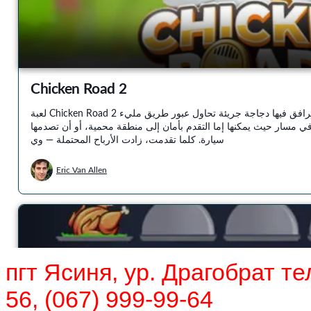
пгт Ясиня, ур. Драгобрат тел
56, (067) 999-99-64