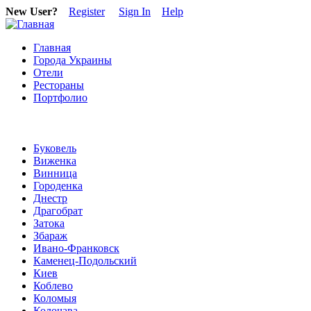
New User?
Register
Sign In
Help
Главная
Города Украины
Отели
Рестораны
Портфолио
Буковель
Виженка
Винница
Городенка
Днестр
Драгобрат
Затока
Збараж
Ивано-Франковск
Каменец-Подольский
Киев
Коблево
Коломыя
Колочава