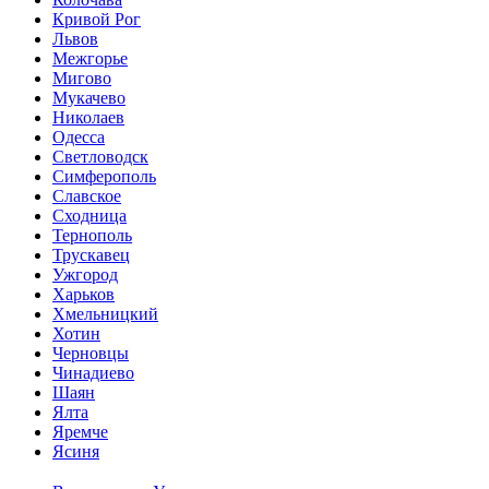
Кривой Рог
Львов
Межгорье
Мигово
Мукачево
Николаев
Одесса
Светловодск
Симферополь
Славское
Сходница
Тернополь
Трускавец
Ужгород
Харьков
Хмельницкий
Хотин
Черновцы
Чинадиево
Шаян
Ялта
Яремче
Ясиня