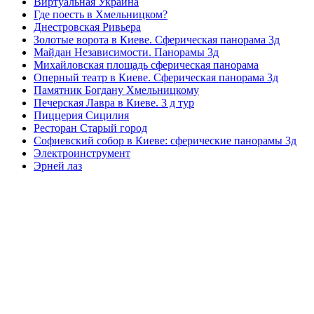
Виртуальная Украина
Где поесть в Хмельницком?
Днестровская Ривьера
Золотые ворота в Киеве. Сферическая панорама 3д
Майдан Независимости. Панорамы 3д
Михайловская площадь сферическая панорама
Оперный театр в Киеве. Сферическая панорама 3д
Памятник Богдану Хмельницкому
Печерская Лавра в Киеве. 3 д тур
Пиццерия Сицилия
Ресторан Старый город
Софиевский собор в Киеве: сферические панорамы 3д
Электроинструмент
Эрней лаз