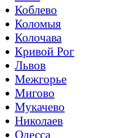
Коблево
Коломыя
Колочава
Кривой Рог
Львов
Межгорье
Мигово
Мукачево
Николаев
Одесса