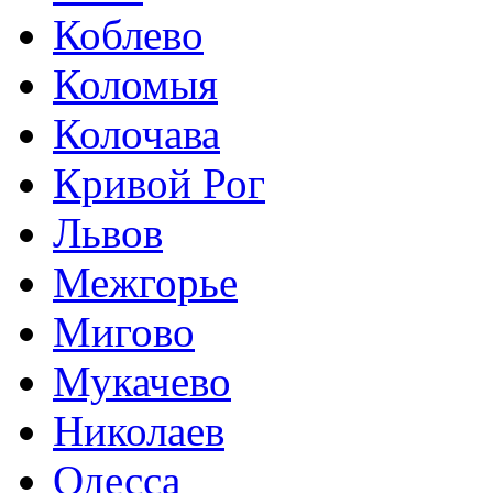
Коблево
Коломыя
Колочава
Кривой Рог
Львов
Межгорье
Мигово
Мукачево
Николаев
Одесса