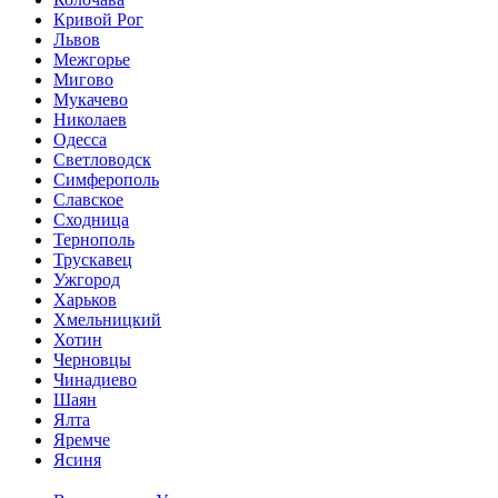
Кривой Рог
Львов
Межгорье
Мигово
Мукачево
Николаев
Одесса
Светловодск
Симферополь
Славское
Сходница
Тернополь
Трускавец
Ужгород
Харьков
Хмельницкий
Хотин
Черновцы
Чинадиево
Шаян
Ялта
Яремче
Ясиня