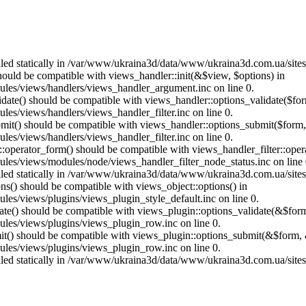
called statically in /var/www/ukraina3d/data/www/ukraina3d.com.ua/site
should be compatible with views_handler::init(&$view, $options) in
les/views/handlers/views_handler_argument.inc on line 0.
alidate() should be compatible with views_handler::options_validate($fo
es/views/handlers/views_handler_filter.inc on line 0.
ubmit() should be compatible with views_handler::options_submit($form
es/views/handlers/views_handler_filter.inc on line 0.
us::operator_form() should be compatible with views_handler_filter::op
es/views/modules/node/views_handler_filter_node_status.inc on line 
called statically in /var/www/ukraina3d/data/www/ukraina3d.com.ua/site
ons() should be compatible with views_object::options() in
es/views/plugins/views_plugin_style_default.inc on line 0.
date() should be compatible with views_plugin::options_validate(&$for
les/views/plugins/views_plugin_row.inc on line 0.
mit() should be compatible with views_plugin::options_submit(&$form, 
les/views/plugins/views_plugin_row.inc on line 0.
called statically in /var/www/ukraina3d/data/www/ukraina3d.com.ua/site