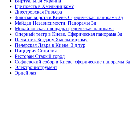
Виртуальная Украина
Где поесть в Хмельницком?
Днестровская Ривьера
Золотые ворота в Киеве. Сферическая панорама 3д
Майдан Независимости. Панорамы 3д
Михайловская площадь сферическая панорама
Оперный театр в Киеве. Сферическая панорама 3д
Памятник Богдану Хмельницкому
Печерская Лавра в Киеве. 3 д тур
Пиццерия Сицилия
Ресторан Старый город
Софиевский собор в Киеве: сферические панорамы 3д
Электроинструмент
Эрней лаз