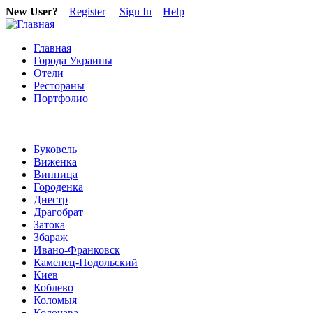
New User?
Register
Sign In
Help
Главная
Города Украины
Отели
Рестораны
Портфолио
Буковель
Виженка
Винница
Городенка
Днестр
Драгобрат
Затока
Збараж
Ивано-Франковск
Каменец-Подольский
Киев
Коблево
Коломыя
Колочава