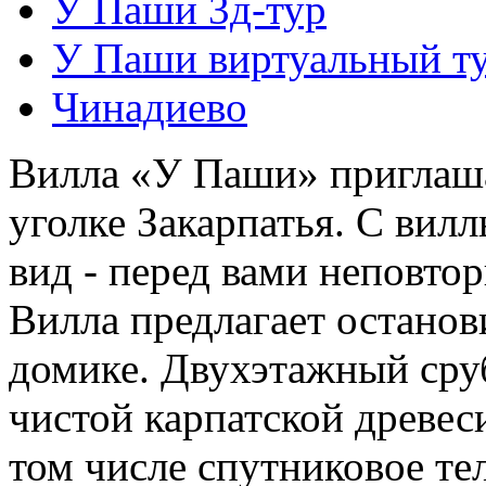
У Паши 3д-тур
У Паши виртуальный т
Чинадиево
Вилла «У Паши» приглаша
уголке Закарпатья. С вил
вид - перед вами неповтор
Вилла предлагает останов
домике. Двухэтажный сруб
чистой карпатской древеси
том числе спутниковое те