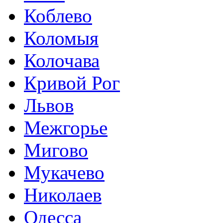
Коблево
Коломыя
Колочава
Кривой Рог
Львов
Межгорье
Мигово
Мукачево
Николаев
Одесса